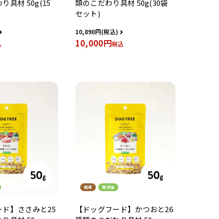
具材 50g(15
類のこだわり具材 50g(30袋
セット)
10,890
10,000
込
税込
国産
無添加
ド】ささみと25
【ドッグフード】かつおと26