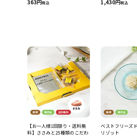
363
1,430
税込
税込
国産
無添加
送料無料
国産
無添加
【お一人様1回限り・送料無
ベストフリーズド
料】ささみと25種類のこだわ
リゾット