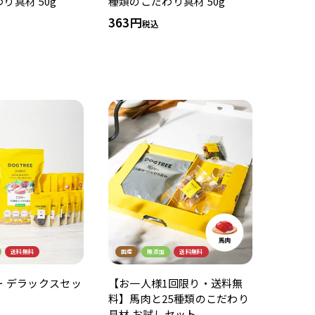
り具材 50g
種類のこだわり具材 50g
363
税込
送料無料
国産
無添加
送料無料
ー デラックスセッ
【お一人様1回限り・送料無
料】馬肉と25種類のこだわり
具材 お試しセット