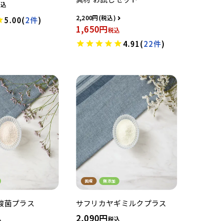
税込
2,200
5.00
(
2件
)
1,650
税込
4.91
(
22件
)
国産
無添加
酸菌プラス
サフリカヤギミルクプラス
2,090
込
税込