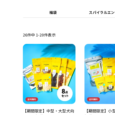
福袋
スパイラルエン
26
件中
1
-
20
件表示
送料無料
送料無料
【期間限定】中型・大型犬向
【期間限定】小型