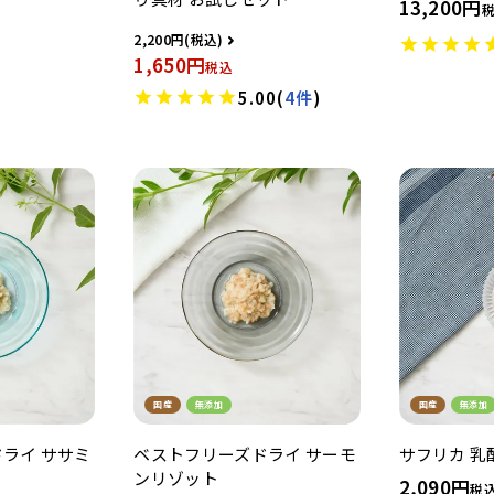
13,200
2,200
1,650
税込
5.00
(
4件
)
国産
無添加
国産
無添加
サフリカ 乳
ライ ササミ
ベストフリーズドライ サーモ
ンリゾット
2,090
税