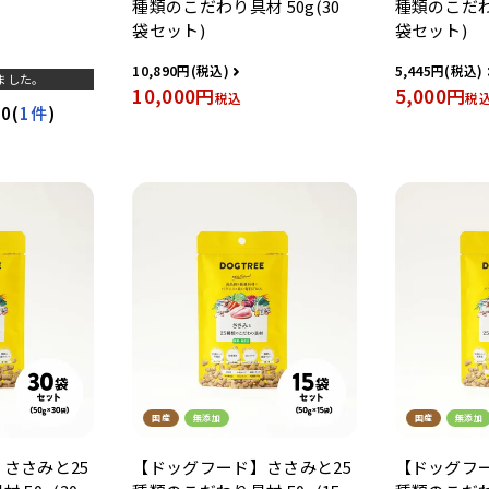
種類のこだわり具材 50g(30
種類のこだわり
袋セット)
袋セット)
10,890
5,445
ました。
10,000
5,000
税込
税
00
(
1件
)
国産
無添加
国産
無添加
ささみと25
【ドッグフード】ささみと25
【ドッグフー