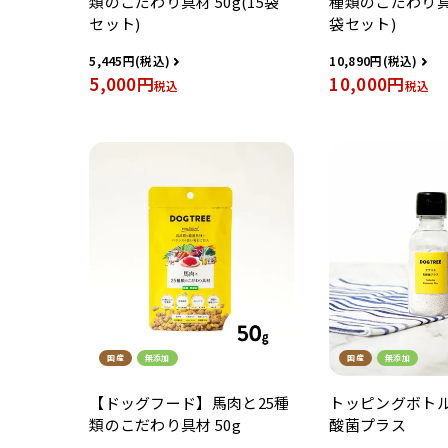
類のこだわり具材 50g(15袋
種類のこだわり具材
セット)
袋セット)
5,445
10,890
5,000
10,000
税込
税込
国産
無添加
国産
無添加
【ドッグフード】馬肉と25種
トッピングボトル
類のこだわり具材 50g
酸菌プラス