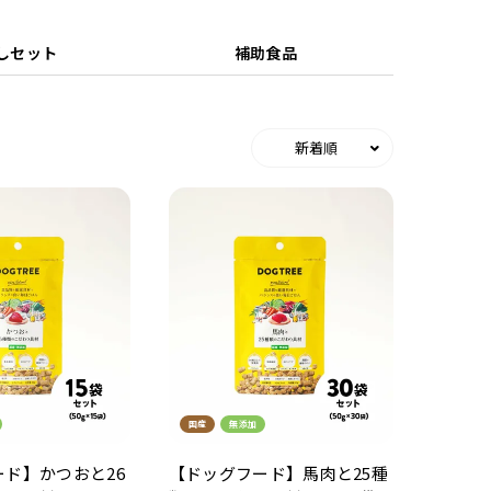
しセット
補助食品
新着順
国産
無添加
ド】かつおと26
【ドッグフード】馬肉と25種