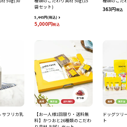
 50g(30
種類のこだわり具材 50g(15
種類のこだわ
袋セット)
363
税込
5,445
5,000
税込
国産
無添加
送料無料
国産
無添加
 サフリカ乳
【お一人様1回限り・送料無
ドッグツリ
料】かつおと26種類のこだわ
ト
り具材 お試しセット