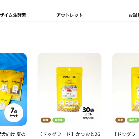
ザイム生酵素
アウトレット
お試
国産
無添加
国産
無添加
犬向け 夏の
【ドッグフード】かつおと26
【ドッグフー